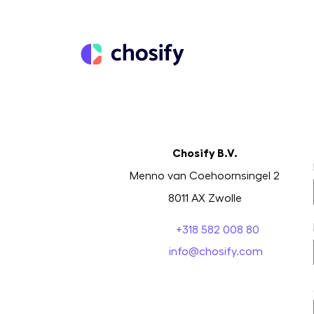
Chosify B.V.
Menno van Coehoornsingel 2
Vraag vr
8011 AX Zwolle
+318 582 008 80
info@chosify.com