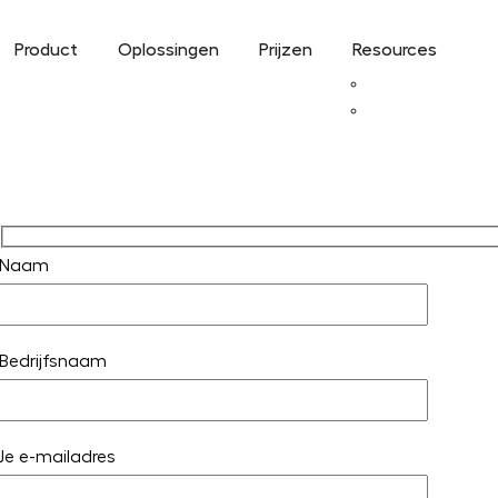
Product
Oplossingen
Prijzen
Resources
Over ons
Blog
Naam
ijblijvend een
Bedrijfsnaam
Reactie binnen 1 werkdag
Je e-mailadres