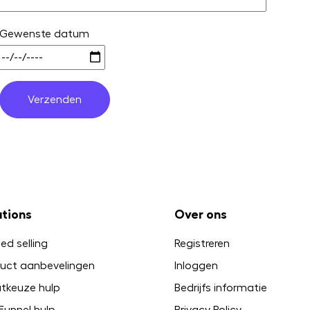
Gewenste datum
utions
Over ons
ed selling
Registreren
uct aanbevelingen
Inloggen
tkeuze hulp
Bedrijfs informatie
Funnel hulp
Privacy Policy