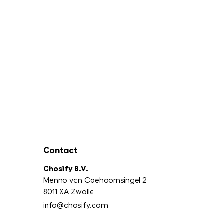
Contact
Chosify B.V.
Menno van Coehoornsingel 2
8011 XA Zwolle
info@chosify.com