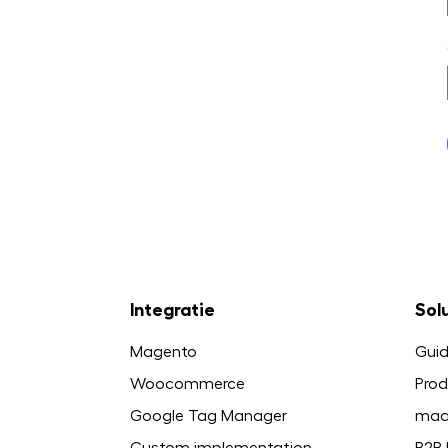
Integratie
Sol
Magento
Guid
Woocommerce
Prod
Google Tag Manager
maa
Custom implementation
B2B 