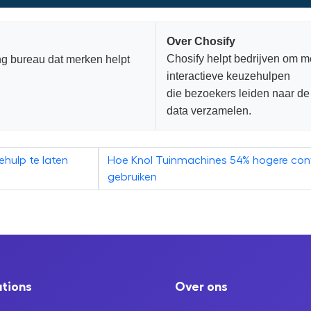
Over Chosify
Chosify helpt bedrijven om m
ing bureau dat merken helpt
interactieve keuzehulpen
die bezoekers leiden naar de 
data verzamelen.
hulp te laten
Hoe Knol Tuinmachines 54% hogere conv
gebruiken
utions
Over ons