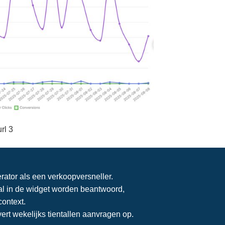
rl 3
ator als een verkoopversneller.
 al in de widget worden beantwoord,
context.
vert wekelijks tientallen aanvragen op.