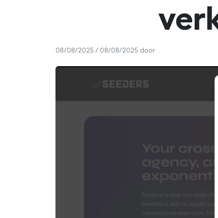
ver
08/08/2025
/
08/08/2025
door
Dennis Akkerman