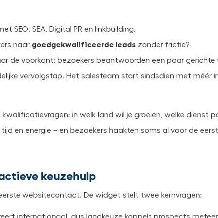
t SEO, SEA, Digital PR en linkbuilding.
kers naar
goedgekwalificeerde leads
zonder frictie?
ar de voorkant: bezoekers beantwoorden een paar gerichte
idelijke vervolgstap. Het salesteam start sindsdien met méér i
kwalificatievragen: in welk land wil je groeien, welke dienst p
 tijd en energie – en bezoekers haakten soms al voor de eerst
ractieve keuzehulp
 eerste websitecontact. De widget stelt twee kernvragen:
eert internationaal, dus landkeuze koppelt prospects meteen