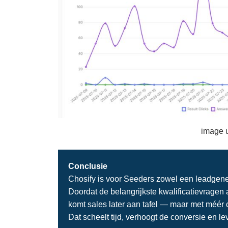
image u
Conclusie
Chosify is voor Seeders zowel een leadgener
Doordat de belangrijkste kwalificatievragen
komt sales later aan tafel — maar met méér 
Dat scheelt tijd, verhoogt de conversie en le