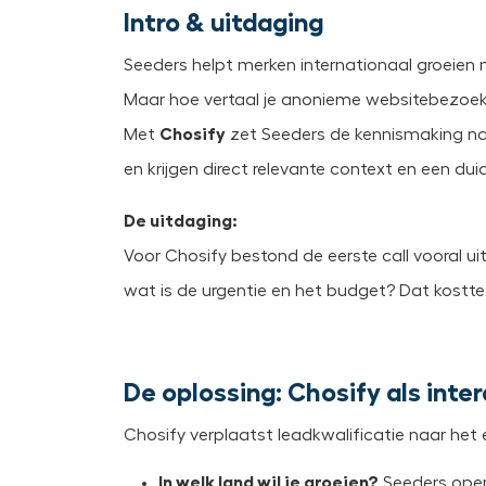
Intro & uitdaging
Seeders helpt merken internationaal groeien me
Maar hoe vertaal je anonieme websitebezoe
Met
Chosify
zet Seeders de kennismaking na
en krijgen direct relevante context en een du
De uitdaging:
Voor Chosify bestond de eerste call vooral uit 
wat is de urgentie en het budget? Dat kostte
De oplossing: Chosify als inte
Chosify verplaatst leadkwalificatie naar het
In welk land wil je groeien?
Seeders oper