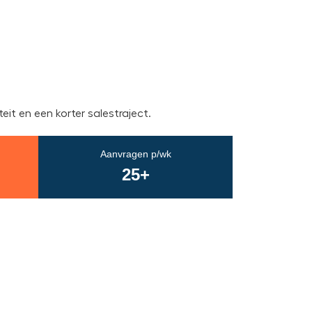
it en een korter salestraject.
Aanvragen p/wk
25+