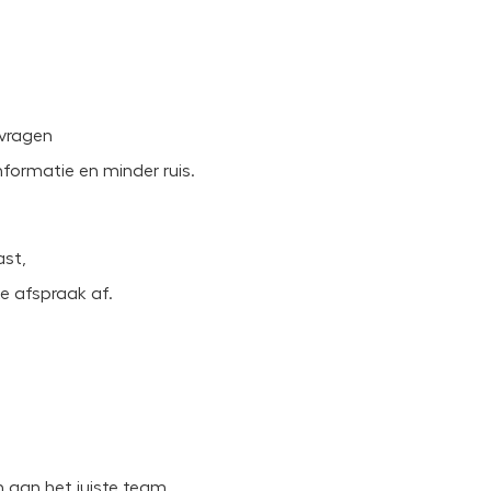
 vragen
nformatie en minder ruis.
ast,
e afspraak af.
 aan het juiste team.