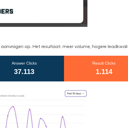
aanvragen op. Het resultaat: meer volume, hogere leadkwalite
Answer Clicks
Result Clicks
37.113
1.114